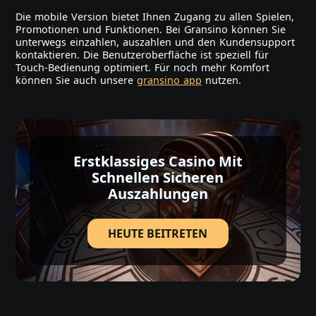
Die mobile Version bietet Ihnen Zugang zu allen Spielen,
Promotionen und Funktionen. Bei Gransino können Sie
unterwegs einzahlen, auszahlen und den Kundensupport
kontaktieren. Die Benutzeroberfläche ist speziell für
Touch-Bedienung optimiert. Für noch mehr Komfort
können Sie auch unsere
gransino app
nutzen.
Erstklassiges Casino Mit
Schnellen Sicheren
Auszahlungen
HEUTE BEITRETEN