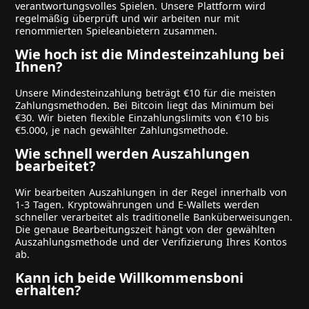
verantwortungsvolles Spielen. Unsere Plattform wird
regelmäßig überprüft und wir arbeiten nur mit
renommierten Spieleanbietern zusammen.
Wie hoch ist die Mindesteinzahlung bei
Ihnen?
Unsere Mindesteinzahlung beträgt €10 für die meisten
Zahlungsmethoden. Bei Bitcoin liegt das Minimum bei
€30. Wir bieten flexible Einzahlungslimits von €10 bis
€5.000, je nach gewählter Zahlungsmethode.
Wie schnell werden Auszahlungen
bearbeitet?
Wir bearbeiten Auszahlungen in der Regel innerhalb von
1-3 Tagen. Kryptowährungen und E-Wallets werden
schneller verarbeitet als traditionelle Banküberweisungen.
Die genaue Bearbeitungszeit hängt von der gewählten
Auszahlungsmethode und der Verifizierung Ihres Kontos
ab.
Kann ich beide Willkommensboni
erhalten?