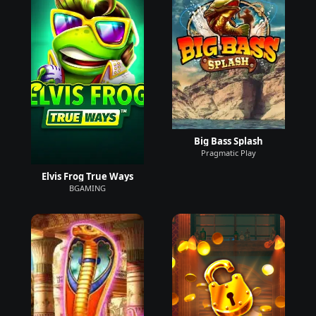
Big Bass Splash
Pragmatic Play
Elvis Frog True Ways
BGAMING