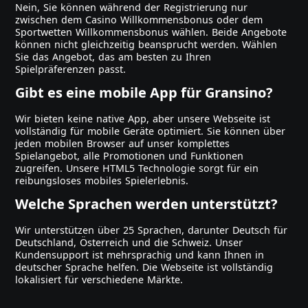
Nein, Sie können während der Registrierung nur
zwischen dem Casino Willkommensbonus oder dem
Sportwetten Willkommensbonus wählen. Beide Angebote
können nicht gleichzeitig beansprucht werden. Wählen
Sie das Angebot, das am besten zu Ihren
Spielpräferenzen passt.
Gibt es eine mobile App für Gransino?
Wir bieten keine native App, aber unsere Webseite ist
vollständig für mobile Geräte optimiert. Sie können über
jeden mobilen Browser auf unser komplettes
Spielangebot, alle Promotionen und Funktionen
zugreifen. Unsere HTML5 Technologie sorgt für ein
reibungsloses mobiles Spielerlebnis.
Welche Sprachen werden unterstützt?
Wir unterstützen über 25 Sprachen, darunter Deutsch für
Deutschland, Österreich und die Schweiz. Unser
Kundensupport ist mehrsprachig und kann Ihnen in
deutscher Sprache helfen. Die Webseite ist vollständig
lokalisiert für verschiedene Märkte.