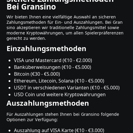
Bei Gransino
Wir bieten Ihnen eine vielfältige Auswahl an sicheren
Zahlungsmethoden für Ein- und Auszahlungen. Bei Gran
sino akzeptieren wir traditionelle Zahlungsmittel sowie
moderne Kryptowährungen, um allen Spielerpräferenzen
gerecht zu werden.
Einzahlungsmethoden
VISA und Mastercard (€10 - €2.000)
Banküberweisungen (€10 - €5.000)
Bitcoin (€30 - €5.000)
Ethereum, Litecoin, Solana (€10 - €5.000)
USDT in verschiedenen Varianten (€10 - €5.000)
USD Coin und weitere Kryptowährungen
Auszahlungsmethoden
Für Auszahlungen stehen Ihnen bei Gransino folgende
Optionen zur Verfügung:
Auszahlung auf VISA Karte (€10 - €3.000)