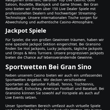
Saloon, Roulette, Blackjack und Game Shows. Bei Gran
sino bieten wir Ihnen über 150 Live Dealer Spiele mit
professionellen Dealern und hochwertiger Streaming-
Technologie. Unsere internationalen Tische sorgen für
Abwechslung und authentische Casino-Atmosphäre.
Jackpot Spiele
Für Spieler, die von großen Gewinnen träumen, haben wir
eine spezielle Jackpot Sektion eingerichtet. Bei Gransino
finden Sie Hot Jackpots, Lucky Jackpots, tägliche Jackpots
und Drops & Wins Turniere. Unsere progressiven Jackpots
bieten die Chance auf lebensverändernde Gewinne.
Sportwetten Bei Gran Sino
Neben unserem Casino bieten wir auch ein umfassendes
Sportwetten Angebot. Wir decken verschiedene
Sportarten ab, darunter Fußball, Tennis, Tischtennis,
Basketball, Eishockey, American Football und Baseball. Bei
Gransino können Sie sowohl auf Vorspiele als auch auf
Live Events setzen.
Unser Sportwetten Bereich umfasst auch virtuelle Spiele