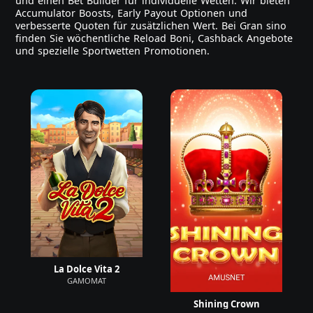
und einen Bet Builder für individuelle Wetten. Wir bieten
Accumulator Boosts, Early Payout Optionen und
verbesserte Quoten für zusätzlichen Wert. Bei Gran sino
finden Sie wöchentliche Reload Boni, Cashback Angebote
und spezielle Sportwetten Promotionen.
La Dolce Vita 2
GAMOMAT
Shining Crown